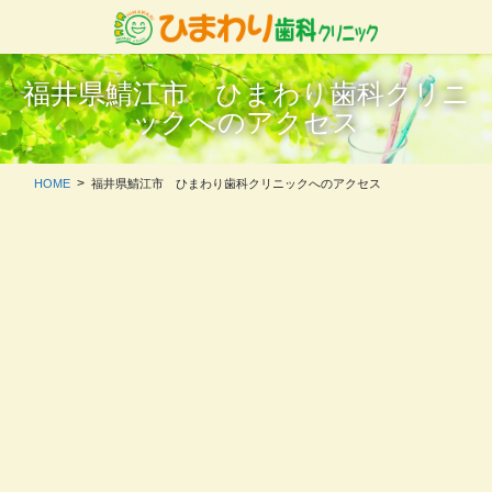
コ
ナ
ン
ビ
テ
ゲ
ン
ー
福井県鯖江市 ひまわり歯科クリニ
ツ
シ
ックへのアクセス
に
ョ
移
ン
動
に
HOME
福井県鯖江市 ひまわり歯科クリニックへのアクセス
移
動