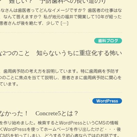
？ 難しい？ 予防歯科への長い道のり
みなさんは歯医者ってどんなイメージですか？ 歯医者の仕事はな
、なんて答えますか？ 私が地元の福井で開業して10年が経った
患者さんが後を絶たず、少しで […]
歯科ブログ
な2つのこと 知らないうちに重症化する怖い
、歯周病予防の考え方を説明しています。特に歯周病を予防す
つのことに焦点を当てて説明し、患者さまに歯周病予防に関心を
ています。
WordPress
ゃなかった！ Concrete5とは？
作り始めました。検索するとWordPressというCMSの情報
WordPressを使ってホームページを作り出したけど・・・後
というCMSを知ってしまい、どうする？初心者ならではのお話です。