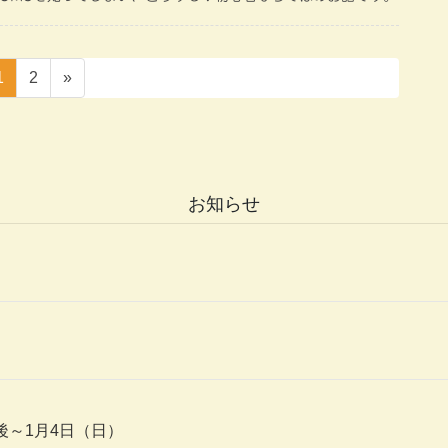
ペ
ペ
1
2
»
ー
ー
ジ
ジ
お知らせ
後～1月4日（日）