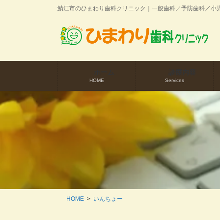
コ
ナ
鯖江市のひまわり歯科クリニック｜一般歯科／予防歯科／小
ン
ビ
テ
ゲ
ン
ー
ツ
シ
に
ョ
ホーム
診療内容
移
ン
HOME
Services
動
に
移
動
HOME
いんちょー