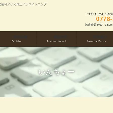
児歯科／小児矯正／ホワイトニング
ご予約はこちらへお電
0778-
診療時間 9:00 - 18:0
院内設備
感染予防
院長紹介
Facilities
Infection control
Meet the Doctor
いんちょー